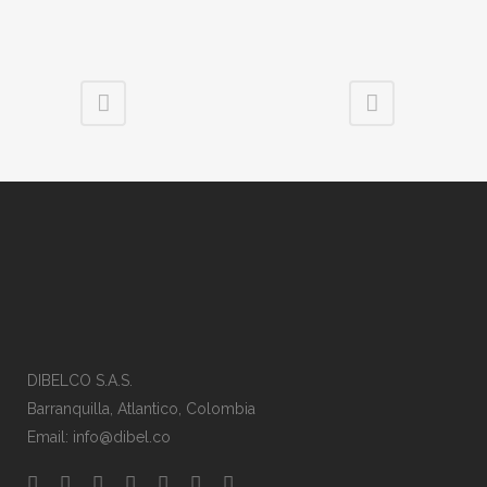
DIBELCO S.A.S.
Barranquilla
, Atlantico,
Colombia
Email: info@dibel.co