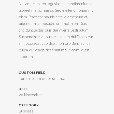
Nullam enim leo, egestas id, condimentum at,
laoreet mattis, massa. Sed eleifend nonummy
diam. Praesent mauris ante, elementum et,
bibendum at, posuere sit amet, nibh. Duis
tincidunt lectus quis dui viverra vestibulum.
Suspendisse vulputate aliquam dui.Excepteur
sint occaecat cupidatat non proident, sunt in
culpa qui officia deserunt mollit anim id est
laborum
CUSTOM FIELD
Lorem ipsum dolor sit amet
DATE
20 November
CATEGORY
Business