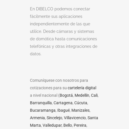
En DIBELCO podemos conectar
fácilmente sus aplicaciones
independientemente de las que
utilice. Desde cámaras y sistemas
de domótica hasta comunicaciones
telefónicas y otras integraciones de
datos.
Comuníquese con nosotros para
cotizaciones para su
cartelería digital
a nivel nacional (
Bogotá
,
Medellín
,
Cali
,
Barranquilla
,
Cartagena
,
Cúcuta
,
Bucaramanga
,
Ibagué
,
Manizales
,
Armenia
,
Sincelejo
,
Villavicencio
,
Santa
Marta
,
Valledupar
,
Bello
,
Pereira
,